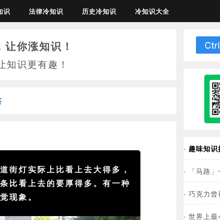
知识
法律冷知识
历史冷知识
冷知识大全
，让你涨知识！
让知识更有趣！
答
·
趣味知识
知道街灯实际上比看上去大得多，
·
「马路」
线条比看上去的要厚得多。有一种
·
巧克力曾
知觉现象。
·
世界上最