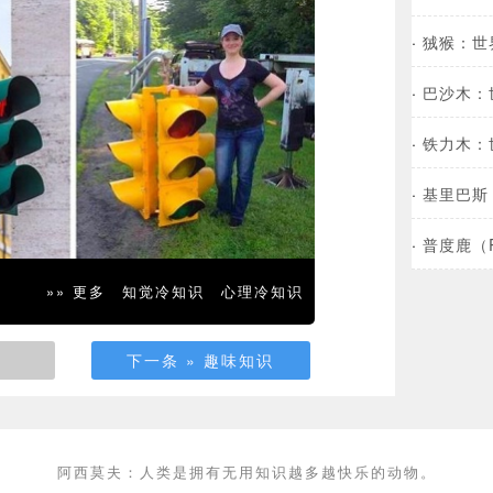
·
狨猴：世
·
巴沙木：
·
铁力木：
·
基里巴斯
·
普度鹿（
»» 更多
知觉冷知识
心理冷知识
下一条 » 趣味知识
阿西莫夫：人类是拥有无用知识越多越快乐的动物。