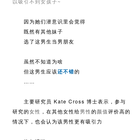
以吸引不到女孩子~
因为她们潜意识里会觉得
既然有其他妹子
选了这男生当男朋友
虽然不知道为啥
但这男生应该
还不错
的
……
主要研究员 Kate Cross 博士表示，参与
研究的
女性
，在其他女性给
男性
的
颜值
评价高的
情况下，也会认为该男性更有吸引力