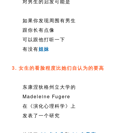
对男生的启发可能是
如果你发现周围有男生
跟你长有点像
可以跟他打听一下
有没有
姐妹
3. 女生的看脸程度比她们自认为的要高
东康涅狄格州立大学的
Madeleine Fugere
在《演化心理科学》上
发表了一个研究