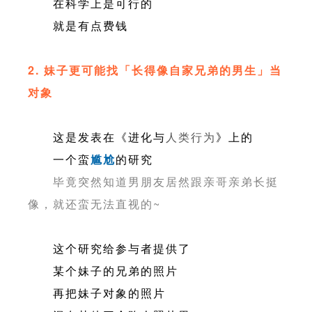
在科学上是可行的
就是有点费钱
2. 妹子更可能找「长得像自家兄弟的男生」当
对象
这是发表在《进化与
人类
行为
》上的
一个蛮
尴尬
的研究
毕竟突然知道男朋友居然跟亲哥亲弟长挺
像，就还蛮无法直视的~
这个研究给参与者提供了
某个妹子的兄弟的照片
再把妹子对象的照片