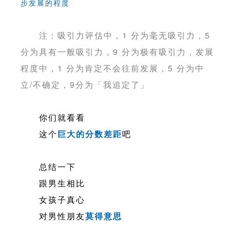
步发展的程度
注：吸引力评估中，1 分为毫无吸引力，5
分为具有一般吸引力，9 分为极有吸引力，发展
程度中，1 分为肯定不会往前发展，5 分为中
立/不确定，9分为「我追定了」
你们就看看
这个
巨大的分数差距
吧
总结一下
跟男生相比
女孩子真心
对男性朋友
莫得意思