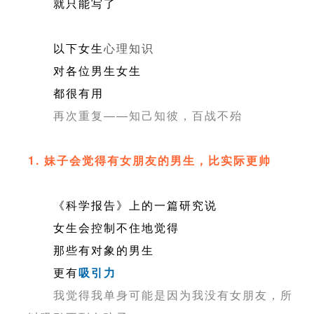
就只能写了
以下女生
心理知识
对各位男生女生
都很有用
再次重复——知己知彼，百战不殆
1. 妹子会觉得有女朋友的男生，比实际更帅
《科学报告》上的一篇研究说
女生会控制不住地觉得
那些有对象的男生
更有
吸引力
我觉得我单身可能是因为我没有女朋友，所