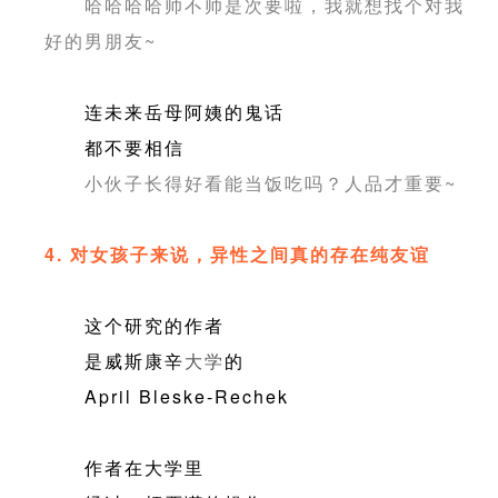
哈哈哈哈帅不帅是次要啦，我就想找个对我
好的男朋友~
连未来岳母阿姨的鬼话
都不要相信
小伙子长得好看能当饭吃吗？人品才重要~
4. 对女孩子来说，异性之间真的存在纯友谊
这个研究的作者
是威斯康辛
大学
的
April Bleske-Rechek
作者在大学里