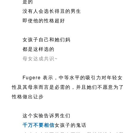
是的
没有人会选长得丑的男生
即使他的性格超好
女孩子自己和她们妈
都是这样选的
母女达成共识~
Fugere 表示，中等水平的吸引力对年轻女
性及其母亲而言是必需的，并且她们不愿意为了
性格做出让步
这个实验告诉男生们
千万不要相信
女孩子的鬼话