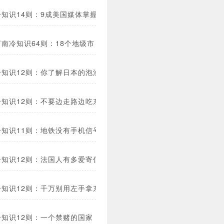
知识14则：9成美国媒体掌握在6家公司手里！
南冷知识64则：18个地级市，一半曾当过都城！
冷知识12则：你了解日本的泡澡文化吗？
冷知识12则：不要边走路边吃东西！
冷知识11则：地铁没有手机信号？
冷知识12则：法国人有多爱寄信？
冷知识12则：千万别用左手拿东西给别人！
冷知识12则：一个禁赌的国家！