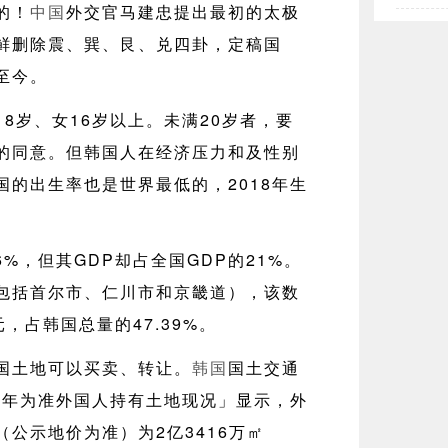
的！
中国
外交官马建忠提出最初的太极
鲜删除震、巽、艮、兑四卦，定稿国
至今。
8岁、女16岁以上。未满20岁者，要
的同意。但韩国人在经济压力和及性别
国的出生率也是世界最低的，2018年生
6%，但其GDP却占全国GDP的21%。
包括首尔市、仁川市和京畿道），该数
美元，占韩国总量的47.39%。
国土地可以买卖、转让。
韩国
国土交通
上半年为准外国人持有土地现况」显示，外
公示地价为准）为2亿3416万㎡