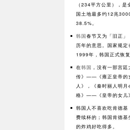
（234平方公里），是
国土地最多约12兆30
38.5%。
韩国
春节又为「旧正」
历年的意思。国家规定
1999年，韩国正式恢
在
韩国
，没有一部宫廷
传》——《雍正皇帝的
人》，《秦时丽人明月
格》——《皇帝的女儿
韩国人不喜欢吃肯德基
费续杯的；韩国肯德基
的炸鸡好吃得多。