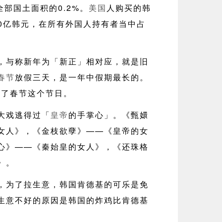
全部国土面积的0.2%。
美国
人购买的韩
00亿韩元，在所有外国人持有者当中占
，与称新年为「新正」相对应，就是旧
春节
放假三天，是一年中假期最长的。
复了春节这个节日。
大戏逃得过「
皇帝
的手掌心」。《甄嬛
女人》，《金枝欲孽》——《皇帝的女
心》——《秦始皇的女人》，《还珠格
》。
，为了拉生意，韩国肯德基的可乐是免
生意不好的原因是韩国的炸鸡比肯德基