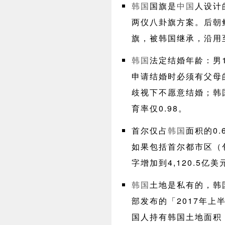
韩国
国旗是
中国
人设计
两仪八卦旗方案。后朝
旗，被韩国继承，沿用
韩国
法定结婚年龄：男1
申请结婚时必须有父母
歧视下不愿意结婚；韩
育率仅0.98。
首尔仅占
韩国
面积的0.
如果包括首尔都市区（
字增加到4,120.5亿
韩国
土地是私有的，韩
部发布的「2017年
国人持有韩国土地面积（