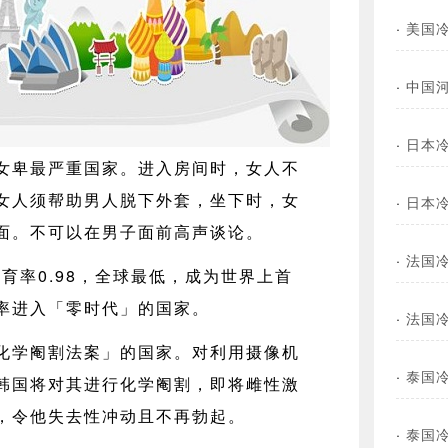
·
美国冷
·
中国河
·
日本
女卑最严重国家。进入房间时，女人不
女人须帮助男人脱下外套，坐下时，女
·
日本
面。不可以在男子面前高声谈论。
·
法国
育率0.98，全球最低，成为世界上首
率进入「零时代」的国家。
·
法国
化学阉割法案」的国家。对利用摄像机
·
泰国
韩国将对其进行化学阉割，即将雌性激
，令他失去性冲动且不再勃起。
·
泰国