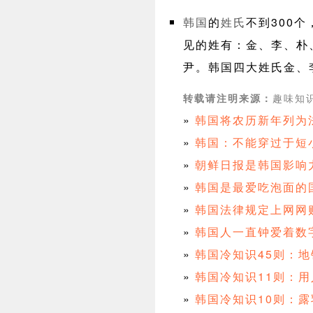
韩国
的
姓氏
不到300
见的姓有：金、李、朴
尹。韩国四大姓氏金、
趣味知识 
转载请注明来源：
»
韩国将农历新年列为
»
韩国：不能穿过于短
»
朝鲜日报是韩国影响
»
韩国是最爱吃泡面的
»
韩国法律规定上网网购
»
韩国人一直钟爱着数
»
韩国冷知识45则：
»
韩国冷知识11则：
»
韩国冷知识10则：