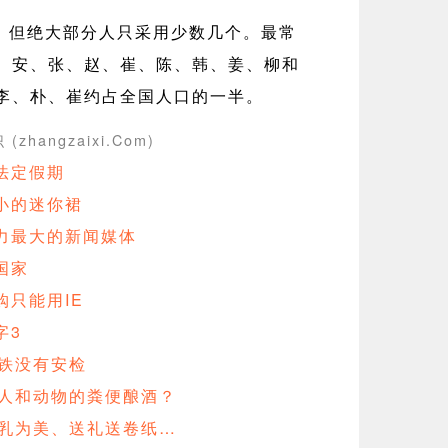
个，但绝大部分人只采用少数几个。最常
、安、张、赵、崔、陈、韩、姜、柳和
李、朴、崔约占全国人口的一半。
(zhangzaixi.Com)
法定假期
小的迷你裙
力最大的新闻媒体
国家
只能用IE
字3
地铁没有安检
用人和动物的粪便酿酒？
露乳为美、送礼送卷纸…