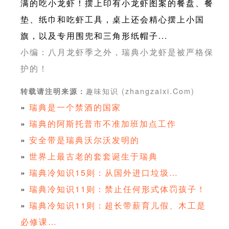
满的吃小龙虾！摆上印有小龙虾图案的餐盘、餐
垫、纸巾和吃虾工具，桌上还会精心摆上小国
旗，以及专用围兜和三角形纸帽子...
小编：八月龙虾季之外，瑞典小龙虾是被严格保
护的！
趣味知识 (zhangzaixi.Com)
转载请注明来源：
»
瑞典是一个禁酒的国家
»
瑞典的阿斯托普市不准加班加点工作
»
安全带是瑞典沃尔沃发明的
»
世界上最古老的套套诞生于瑞典
»
瑞典冷知识15则：从国外进口垃圾…
»
瑞典冷知识11则：禁止任何形式体罚孩子！
»
瑞典冷知识11则：超长带薪育儿假、木工是
必修课…