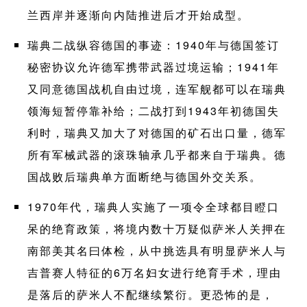
兰西岸并逐渐向内陆推进后才开始成型。
瑞典二战纵容德国的事迹：1940年与德国签订
秘密协议允许德军携带武器过境运输；1941年
又同意德国战机自由过境，连军舰都可以在瑞典
领海短暂停靠补给；二战打到1943年初德国失
利时，瑞典又加大了对德国的矿石出口量，德军
所有军械武器的滚珠轴承几乎都来自于瑞典。德
国战败后瑞典单方面断绝与德国外交关系。
1970年代，瑞典人实施了一项令全球都目瞪口
呆的绝育政策，将境内数十万疑似萨米人关押在
南部美其名曰体检，从中挑选具有明显萨米人与
吉普赛人特征的6万名妇女进行绝育手术，理由
是落后的萨米人不配继续繁衍。更恐怖的是，