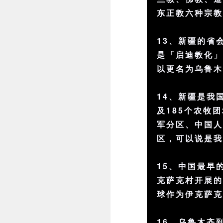
东正教六种宗
13、新疆的省
是「启迪教化
以更名为乌鲁
14、新疆是我
及185个农牧
军分区、中国
区，可以说是
15、中国最早
克萨克村开展
球作为伊克萨
16、乌鲁木齐