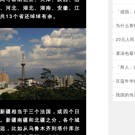
南、河北、湖北、湖南、安徽、江
·
「戒指」
共13个省还绰绰有余。
·
为什么青
·
20元人
·
灌汤包最
·
「商人」
·
豆蔻年华
·
我国的传
，新疆相当于三个法国，或四个日
国。新疆南疆和北疆之分，各个城
很远，比如从乌鲁木齐到塔什库尔