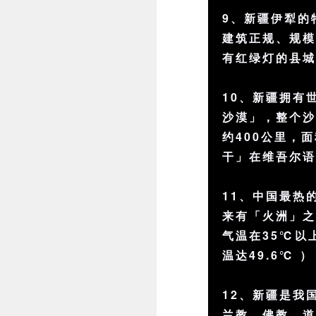
9、新疆伊犁的
建筑正规、规
有红绿灯的县
10、新疆拥有
沙漠」，整个沙
约400公里，
干」在维吾尔
11、中国最热
来有「火洲」之
气温在35℃以上
温达49.6℃
12、新疆是我
兰教、佛教、