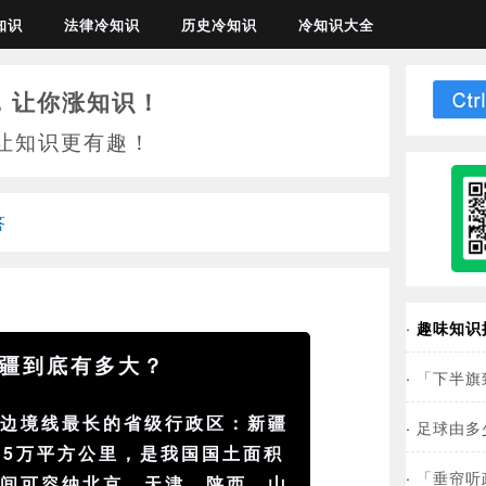
知识
法律冷知识
历史冷知识
冷知识大全
，让你涨知识！
让知识更有趣！
答
·
趣味知识
疆到底有多大？
·
「下半旗
地边境线最长的省级行政区：新疆
·
足球由多
585万平方公里，是我国国土面积
·
「垂帘听
其间可容纳北京、天津、陕西、山