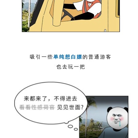
吸引一些
单纯想白嫖
的普通游客
也去玩一把