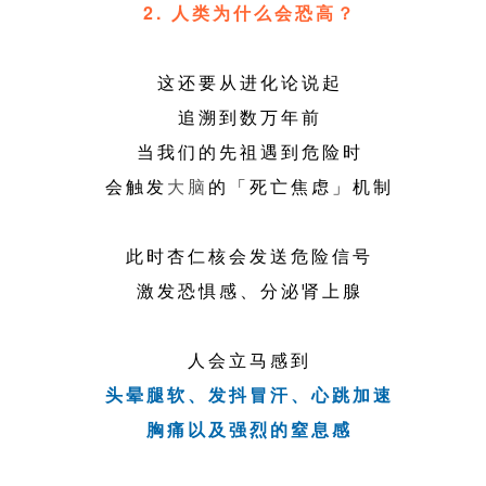
2. 人类为什么会恐高？
这还要从进化论说起
追溯到数万年前
当我们的先祖遇到危险时
会触发
大脑
的「死亡焦虑」机制
此时杏仁核会发送危险信号
激发恐惧感、分泌肾上腺
人会立马感到
头晕腿软、发抖冒汗、心跳加速
胸痛以及强烈的窒息感