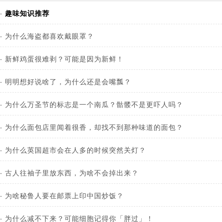
·
趣味知识推荐
·
为什么海盗都喜欢戴眼罩？
·
新鲜鸡蛋很难剥？可能是因为新鲜！
·
明明想好说啥了，为什么还是会嘴瓢？
·
为什么万圣节的标志是一个南瓜？骷髅不是更吓人吗？
·
为什么面包店里闻着很香，却找不到那种味道的面包？
·
为什么英国超市会在人多的时候突然关灯？
·
古人往袖子里放东西，为啥不会掉出来？
·
为啥秘鲁人要在邮票上印中国炒饭？
·
为什么减不下来？可能细胞记得你「胖过」！