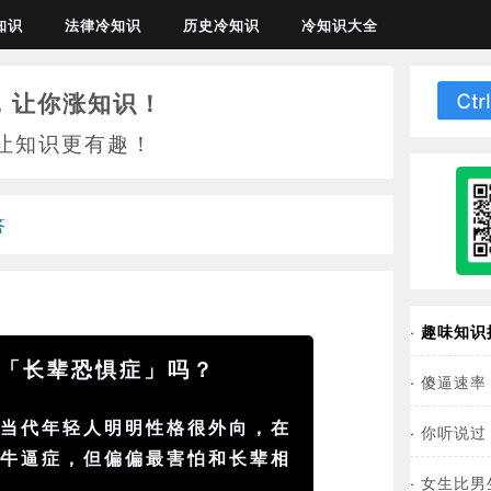
知识
法律冷知识
历史冷知识
冷知识大全
，让你涨知识！
让知识更有趣！
答
·
趣味知识
「长辈恐惧症」吗？
·
傻逼速率
指当代年轻人明明性格很外向，在
·
你听说过
交
牛逼症，但偏偏最害怕和长辈相
·
女生比男