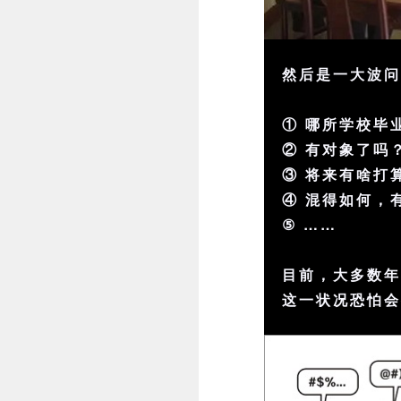
然后是一大波
① 哪所学校毕
② 有对象了吗
③ 将来有啥打
④ 混得如何，
⑤ ……
目前，大多数
这一状况恐怕