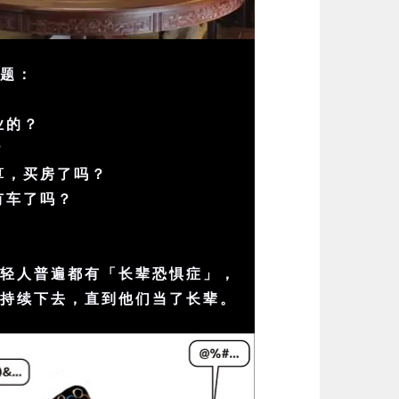
问题：
业的？
？
算，买房了吗？
有车了吗？
年轻人普遍都有「长辈恐惧症」，
会持续下去，直到他们当了长辈。