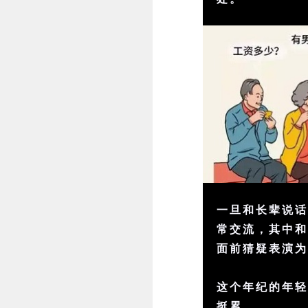
一旦和长辈说
常交流，其中
面前猜疑表演
这个年纪的年
挺累。