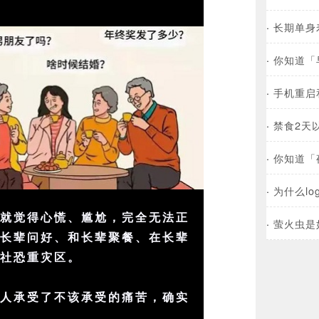
·
长期单身
·
你知道「
·
手机重启
·
禁食2天
·
你知道「
·
为什么l
话就觉得心慌、尴尬，完全无法正
·
萤火虫是
和长辈问好、和长辈聚餐、在长辈
为
社恐
重灾区。
轻人承受了不该承受的痛苦，确实