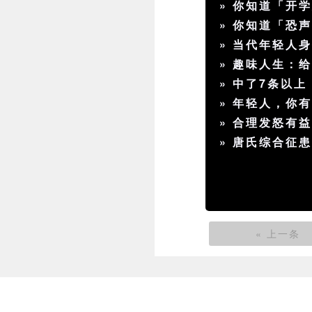
»
你知道「开
»
你知道「恐
»
当代年轻人
»
趣味人生：给
»
中了7条以上
»
年轻人，你
»
合理发怒有
»
唐氏综合征
« 上一条