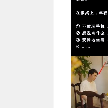
在饭桌上，年
① 不敢玩
手机
② 想说点什么
③ 安静地坐着
④ ……