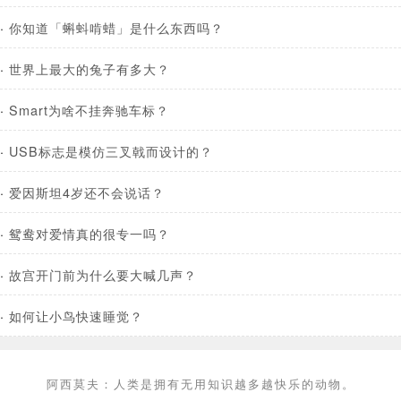
·
你知道「蝌蚪啃蜡」是什么东西吗？
·
世界上最大的兔子有多大？
·
Smart为啥不挂奔驰车标？
·
USB标志是模仿三叉戟而设计的？
·
爱因斯坦4岁还不会说话？
·
鸳鸯对爱情真的很专一吗？
·
故宫开门前为什么要大喊几声？
·
如何让小鸟快速睡觉？
阿西莫夫：人类是拥有无用知识越多越快乐的动物。